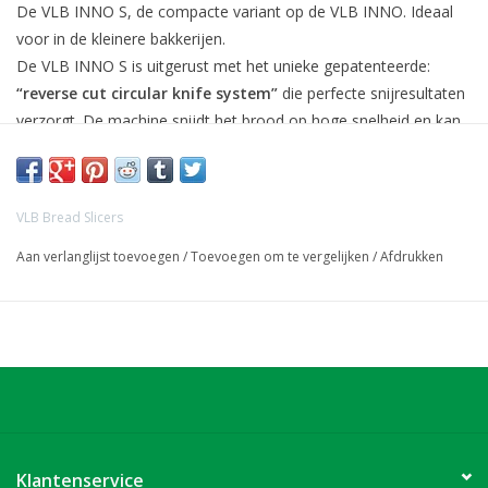
De VLB INNO S, de compacte variant op de VLB INNO. Ideaal
voor in de kleinere bakkerijen.
De VLB INNO S is uitgerust met het unieke gepatenteerde:
“reverse cut circular knife system”
die perfecte snijresultaten
verzorgt. De machine snijdt het brood op hoge snelheid en kan
tot wel 160 sneden per minuut realiseren.
Snededikte instelbaar van 3 tot 25 mm.
VLB Bread Slicers
Enkel in RVS te verkrijgen.
Aan verlanglijst toevoegen
/
Toevoegen om te vergelijken
/
Afdrukken
- Gebruiksvriendelijk / geschikt voor self-service
- Modèle compact
- Variabele snedediktes in te stellen
- Geen olie nodig - trillingsvrij
- Veiligheid gewaarborgd
Klantenservice