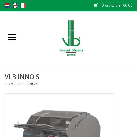
0 Artikelen - €0,00
Home
Broodsnijmachines
Onderdelen
VLB INNO S
Originele VLB messen
HOME
/
VLB INNO S
Messen wisselen
Garantiebepaling
NIEUWS