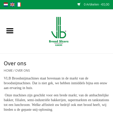
0 Artikelen - €0,00
Home
Broodsnijmachines
Onderdelen
Over ons
Originele VLB messen
HOME
/
OVER ONS
VLB Broodsnijmachines staat bovenaan in de markt van de
Messen wisselen
broodsnijmachines.
Dat is niet gek, we hebben inmiddels bijna een eeuw
aan ervaring in huis.
Garantiebepaling
Onze machines zijn geschikt voor een brede markt; van de ambachtelijke
bakker, filialen, semi-industriële bakkerijen, supermarkten en tankstations
tot een lunchroom. Welke affiniteit uw bedrijf ook met brood heeft, wij
NIEUWS
bieden u de gepaste snij-oplossing.