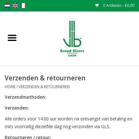
0 Artikelen - €0,00
Home
Broodsnijmachines
Onderdelen
Verzenden & retourneren
Originele VLB messen
HOME
/
VERZENDEN & RETOURNEREN
Verzendmethoden:
Messen wisselen
Verzenden:
Garantiebepaling
Alle orders voor 14.00 uur worden na ontvangst van betaling en
mits voorradig diezelfde dag nog verzonden via GLS.
NIEUWS
Retourneren / retour: