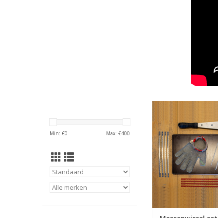
Messenwissel 
TOEVOEGEN AAN WI
Min: €
0
Max: €
400