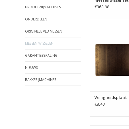
Messenwissel set
€368,98
BROODSNIJMACHINES
ONDERDELEN
Veiligheidspl
ORIGINELE VLB MESSEN
TOEVOEGEN AAN WI
MESSEN WISSELEN
GARANTIEBEPALING
NIEUWS
BAKKERIJMACHINES
Veiligheidsplaat
€8,43
Set originele getefl