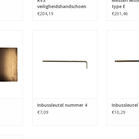
RVS
Messen wisse
veiligheidshandschoen
type E
€204,19
€201,46
aat
Inbussleutel nummer 4
Inbussleut
NKELWAGEN
TOEVOEGEN AAN WINKELWAGEN
TOEVOEGEN AA
Inbussleutel nummer 4
Inbussleute
€7,09
€10,29
oneerde VLB