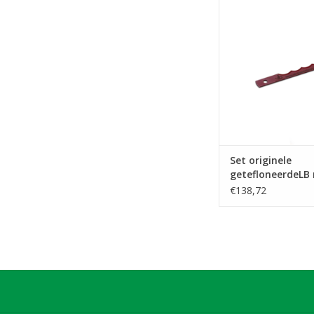
messen - lang - 
TOEVOEGEN AAN WI
Set originele
getefloneerdeLB
- lang - 273 mm
€138,72