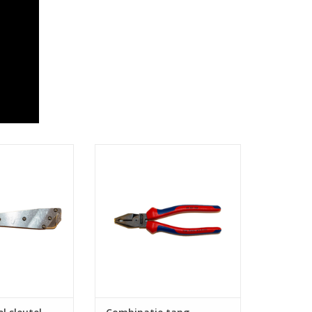
sleutel - type E
Combinatie tang
N WINKELWAGEN
TOEVOEGEN AAN WINKELWAGEN