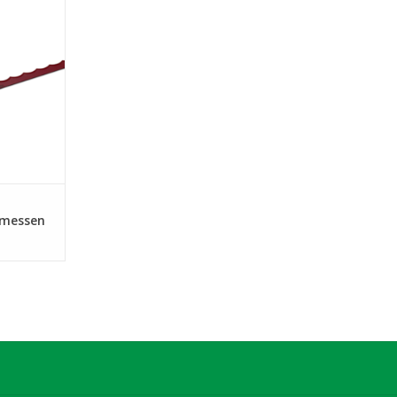
273 mm
NKELWAGEN
 messen