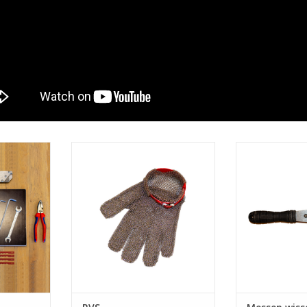
set
RVS veiligheidshandschoen
Messen wissel 
NKELWAGEN
TOEVOEGEN AAN WINKELWAGEN
TOEVOEGEN AA