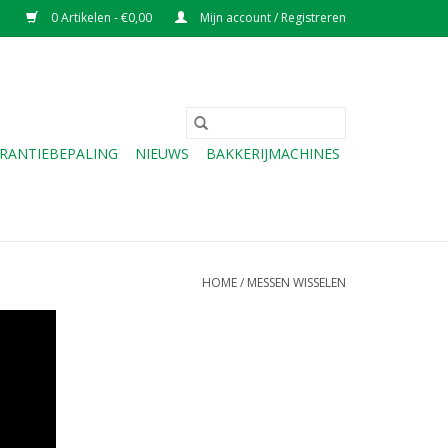
0 Artikelen - €0,00
Mijn account / Registreren
RANTIEBEPALING
NIEUWS
BAKKERIJMACHINES
HOME
/
MESSEN WISSELEN