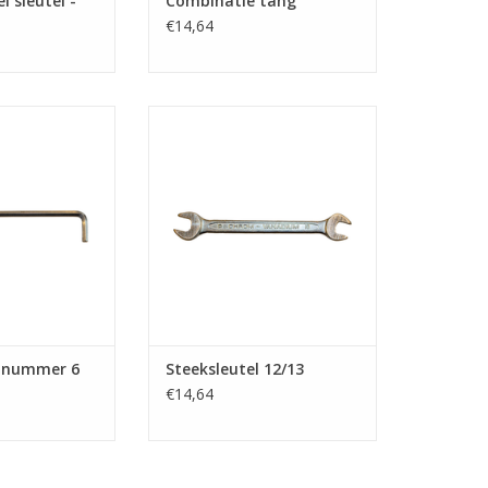
l sleutel -
Combinatie tang
€14,64
el nummer 6
Steeksleutel 12/13
N WINKELWAGEN
TOEVOEGEN AAN WINKELWAGEN
l nummer 6
Steeksleutel 12/13
€14,64