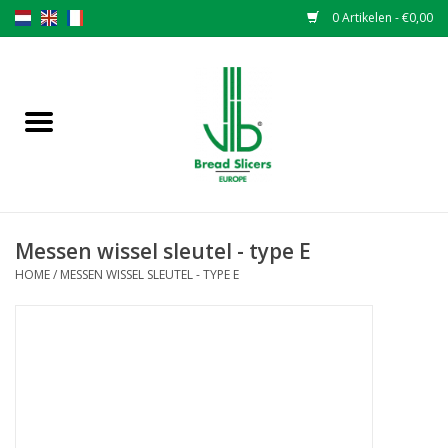
0 Artikelen - €0,00
Home
Broodsnijmachines
Onderdelen
Messen wissel sleutel - type E
Originele VLB messen
HOME
/
MESSEN WISSEL SLEUTEL - TYPE E
Messen wisselen
Garantiebepaling
NIEUWS