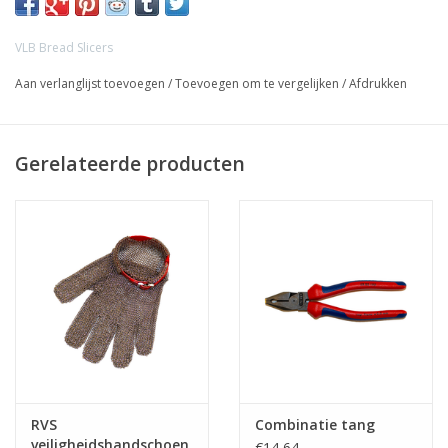
VLB Bread Slicers
Aan verlanglijst toevoegen
/
Toevoegen om te vergelijken
/
Afdrukken
Gerelateerde producten
RVS
Combinatie tang
veiligheidshandschoen
€14,64