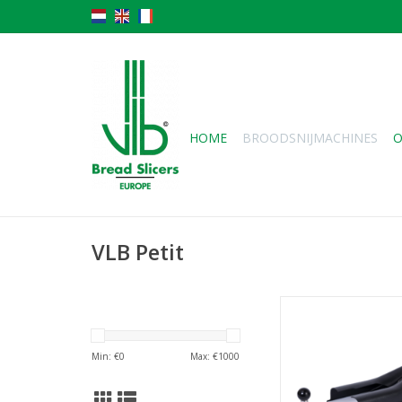
HOME
BROODSNIJMACHINES
O
VLB Petit
VLB Petit
TOEVOEGEN AAN WI
Min: €
0
Max: €
1000