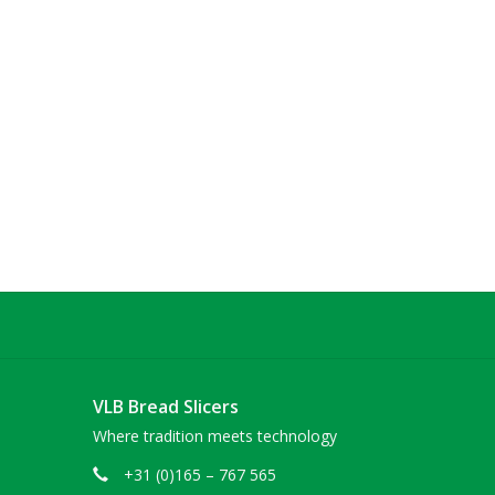
VLB Bread Slicers
Where tradition meets technology
+31 (0)165 – 767 565