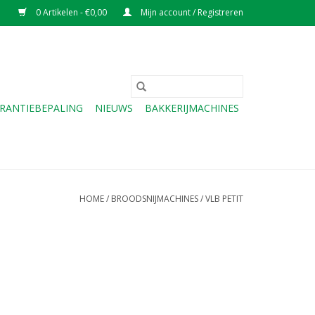
0 Artikelen - €0,00
Mijn account / Registreren
RANTIEBEPALING
NIEUWS
BAKKERIJMACHINES
HOME
/
BROODSNIJMACHINES
/
VLB PETIT