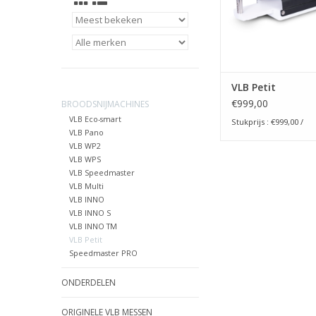
VLB Petit
€999,00
BROODSNIJMACHINES
VLB Eco-smart
Stukprijs : €999,00 /
VLB Pano
VLB WP2
VLB WPS
VLB Speedmaster
VLB Multi
VLB INNO
VLB INNO S
VLB INNO TM
VLB Petit
Speedmaster PRO
ONDERDELEN
ORIGINELE VLB MESSEN