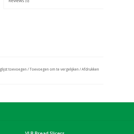
Reviews
(0)
glijst toevoegen
/
Toevoegen om te vergelijken
/
Afdrukken
VLB Bread Slicers