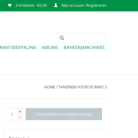
0 Artikelen - €0,00
Mijn account / Registreren
RANTIEBEPALING
NIEUWS
BAKKERIJMACHINES
HOME
/
TANDRIEM VOOR DE INNO S
+
TOEVOEGEN AAN WINKELWAGEN
-