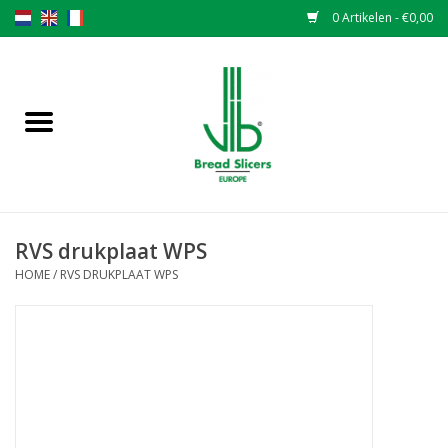
0 Artikelen - €0,00
Home
Broodsnijmachines
Onderdelen
RVS drukplaat WPS
Originele VLB messen
HOME
/
RVS DRUKPLAAT WPS
Messen wisselen
Garantiebepaling
NIEUWS