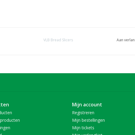
VLB Bread Slicers
Aan verlan
cten
Mijn account
ducten
Registreren
producten
Mijn bestellingen
ingen
Mijn tickets