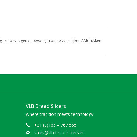
glijst toevoegen
/
Toevoegen om te vergelijken
/
Afdrukken
VLB Bread Slicers
Where tradition meets technology
+31 (0)165 – 767 565
sales@vlb-breadslicers.eu