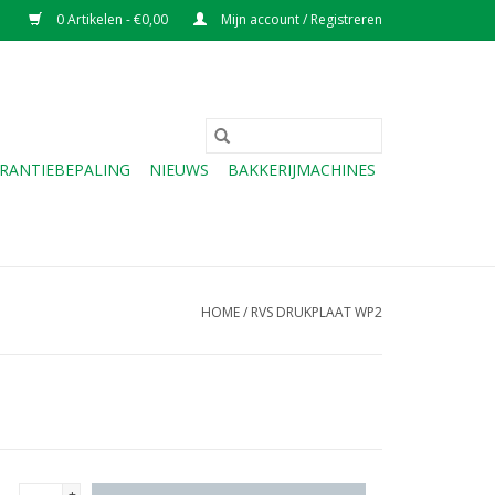
0 Artikelen - €0,00
Mijn account / Registreren
RANTIEBEPALING
NIEUWS
BAKKERIJMACHINES
HOME
/
RVS DRUKPLAAT WP2
+