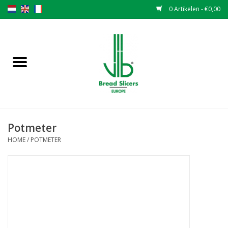
0 Artikelen - €0,00
Home
Broodsnijmachines
Onderdelen
Potmeter
Originele VLB messen
HOME
/
POTMETER
Messen wisselen
Garantiebepaling
NIEUWS