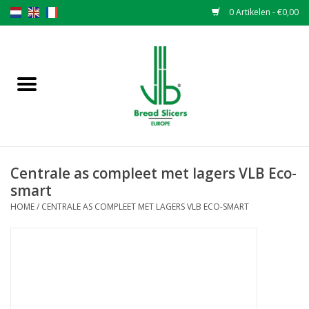
0 Artikelen - €0,00
Home
Broodsnijmachines
Onderdelen
Centrale as compleet met lagers VLB Eco-
Originele VLB messen
smart
HOME
/
CENTRALE AS COMPLEET MET LAGERS VLB ECO-SMART
Messen wisselen
Garantiebepaling
NIEUWS