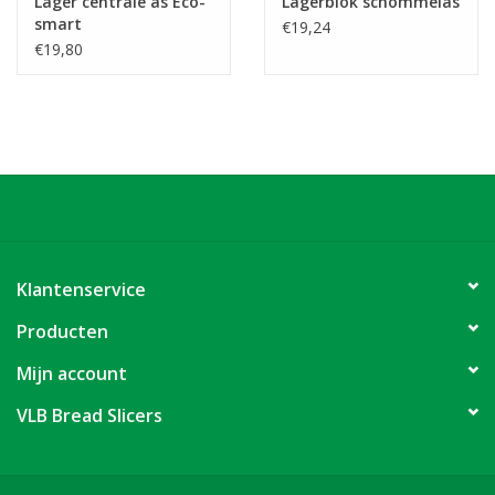
Lager centrale as Eco-
Lagerblok schommelas
smart
€19,24
€19,80
Klantenservice
Producten
Mijn account
VLB Bread Slicers