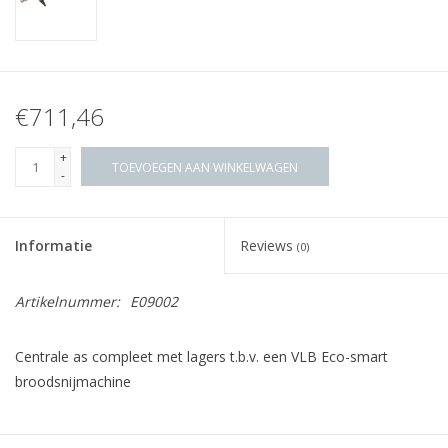
€711,46
+
TOEVOEGEN AAN WINKELWAGEN
-
Informatie
Reviews
(0)
Artikelnummer:
E09002
Centrale as compleet met lagers t.b.v. een VLB Eco-smart
broodsnijmachine