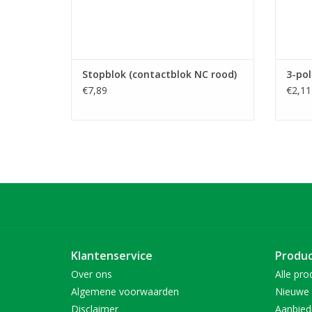
Stopblok (contactblok NC rood)
3-pol
€7,89
€2,11
Klantenservice
Produ
Over ons
Alle pro
Algemene voorwaarden
Nieuwe 
Disclaimer
Aanbied