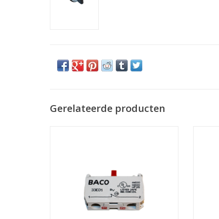
Gerelateerde producten
Stopblok (contactblok NC rood)
TOEVOEGEN AAN WINKELWAGEN
TO