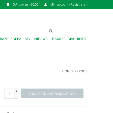
0 Artikelen - €0,00
Mijn account / Registreren
RANTIEBEPALING
NIEUWS
BAKKERIJMACHINES
HOME
/
0-1 KNOP
+
TOEVOEGEN AAN WINKELWAGEN
-