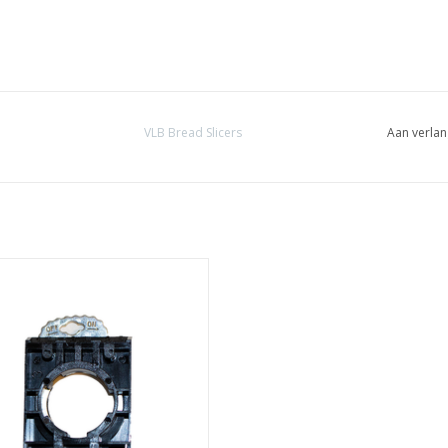
VLB Bread Slicers
Aan verlan
3-polige adapter
EVOEGEN AAN WINKELWAGEN