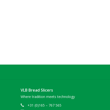
VLB Bread Slicers
Where tradition meets technology
+31 (0)165 – 767 565