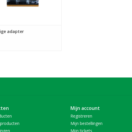
ige adapter
cten
Mijn account
ducten
Registreren
producten
Mijn bestellingen
ingen
Mijn tickets