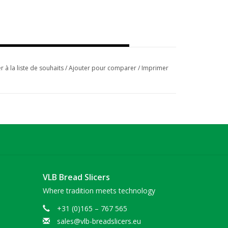
r à la liste de souhaits
/
Ajouter pour comparer
/
Imprimer
VLB Bread Slicers
Where tradition meets technology
+31 (0)165 – 767 565
sales@vlb-breadslicers.eu