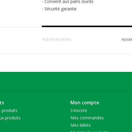
- Convient aux pains lourds
- Sécurité garantie
VLB Bread Slicers
Ajoute
ts
Mon compte
 produits
S'inscrire
x produits
Mes commandes
Mes billets