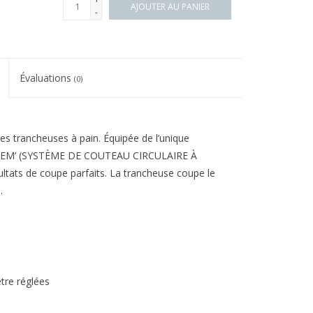
AJOUTER AU PANIER
-
Évaluations
(0)
es trancheuses à pain. Équipée de l’unique
TEM’ (SYSTÈME DE COUTEAU CIRCULAIRE À
ltats de coupe parfaits. La trancheuse coupe le
e.
tre réglées