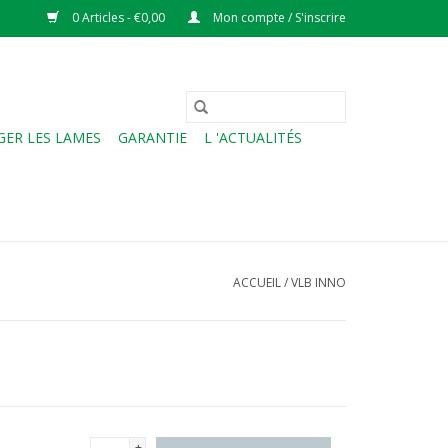
0 Articles - €0,00
Mon compte / S'inscrire
ER LES LAMES
GARANTIE
L 'ACTUALITÉS
ACCUEIL
/
VLB INNO
+