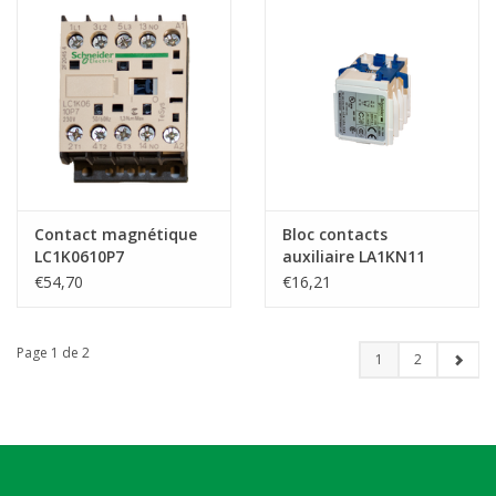
Contact magnétique
Bloc contacts
LC1K0610P7
auxiliaire LA1KN11
€54,70
€16,21
Page 1 de 2
1
2