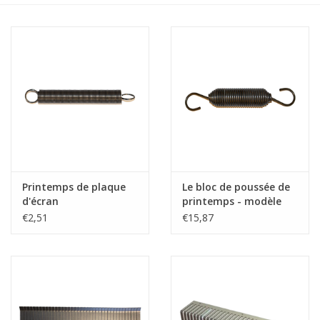
Appareils de boulangerie
Printemps de plaque
Le bloc de poussée de
d'écran
printemps - modèle
court
€2,51
€15,87