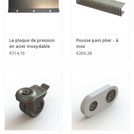
La plaque de pression
Pousse pain plier - á
en acier inoxydable
inox
WPS
€314,16
€269,28