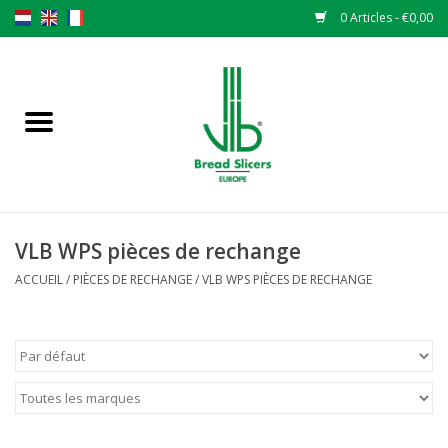
0 Articles - €0,00
Accueil
Trancheuse à pain
Pièces de rechange
VLB WPS pièces de rechange
Couteaux originaux VLB lames
ACCUEIL
/
PIÈCES DE RECHANGE
/
VLB WPS PIÈCES DE RECHANGE
Changer les lames
Garantie
L 'ACTUALITÉS