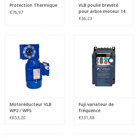
Protection Thermique
VLB poulie breveté
pour arbre moteur 14
€76,97
mm
€36,23
Motoréducteur VLB
Fuji variateur de
WP2 / WPS
fréquence
€653,20
€331,68