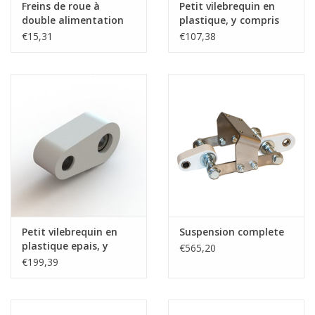
Freins de roue à
Petit vilebrequin en
double alimentation
plastique, y compris
les roulements pour
€15,31
€107,38
une suspension
complète.
Petit vilebrequin en
Suspension complete
plastique epais, y
€565,20
compris les
€199,39
roulements pour une
suspension complète.