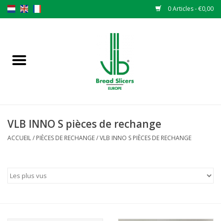
0 Articles - €0,00
Accueil
Trancheuse à pain
Pièces de rechange
VLB INNO S pièces de rechange
Couteaux originaux VLB lames
ACCUEIL
/
PIÈCES DE RECHANGE
/
VLB INNO S PIÈCES DE RECHANGE
Changer les lames
Garantie
L 'ACTUALITÉS