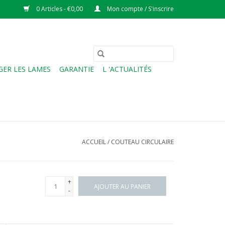
0 Articles - €0,00
Mon compte / S'inscrire
ER LES LAMES
GARANTIE
L 'ACTUALITÉS
ACCUEIL
/
COUTEAU CIRCULAIRE
+
AJOUTER AU PANIER
-