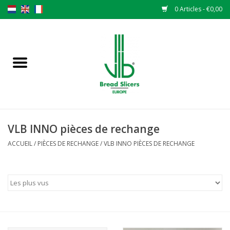
0 Articles - €0,00
Accueil
Trancheuse à pain
Pièces de rechange
VLB INNO pièces de rechange
Couteaux originaux VLB lames
ACCUEIL
/
PIÈCES DE RECHANGE
/
VLB INNO PIÈCES DE RECHANGE
Changer les lames
Garantie
L 'ACTUALITÉS