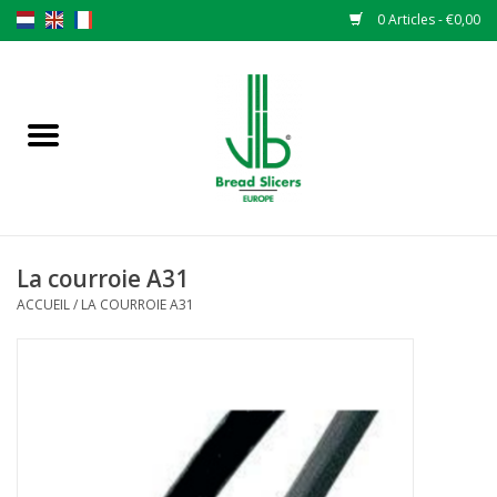
0 Articles - €0,00
Accueil
Trancheuse à pain
Pièces de rechange
La courroie A31
Couteaux originaux VLB lames
ACCUEIL
/
LA COURROIE A31
Changer les lames
Garantie
L 'ACTUALITÉS