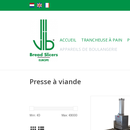
ACCUEIL
TRANCHEUSE À PAIN
P
APPAREILS DE BOULANGERIE
Presse à viande
Le pressage manuel l
bâtonnets de viande 
désormais au passé 
Min: €
0
Max: €
8000
presse à pilule
fonctionnement pa