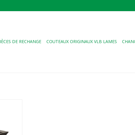
IÈCES DE RECHANGE
COUTEAUX ORIGINAUX VLB LAMES
CHANG
ourd de vos
appartient
grâce à la
s au
rfait !