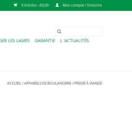
0 Articles - €0,00
Mon compte / S'inscrire
ER LES LAMES
GARANTIE
L 'ACTUALITÉS
ACCUEIL
/
APPAREILS DE BOULANGERIE
/
PRESSE À VIANDE