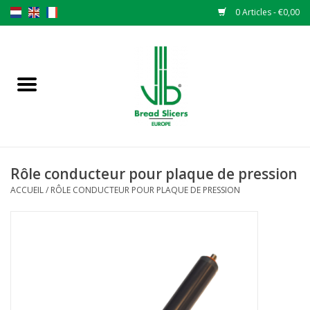
0 Articles - €0,00
Accueil
Trancheuse à pain
Pièces de rechange
Rôle conducteur pour plaque de pression
Couteaux originaux VLB lames
ACCUEIL
/
RÔLE CONDUCTEUR POUR PLAQUE DE PRESSION
Changer les lames
Garantie
L 'ACTUALITÉS