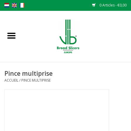
0 Articles - €0,00
Accueil
Trancheuse à pain
Pièces de rechange
Pince multiprise
Couteaux originaux VLB lames
ACCUEIL
/
PINCE MULTIPRISE
Changer les lames
Garantie
L 'ACTUALITÉS