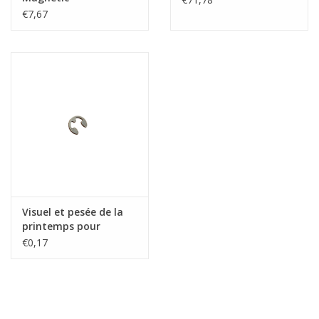
€7,67
Visuel et pesée de la
printemps pour
Magnetic
€0,17