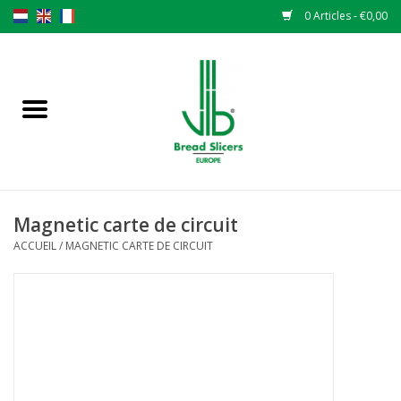
0 Articles - €0,00
Accueil
Trancheuse à pain
Pièces de rechange
Magnetic carte de circuit
Couteaux originaux VLB lames
ACCUEIL
/
MAGNETIC CARTE DE CIRCUIT
Changer les lames
Garantie
L 'ACTUALITÉS