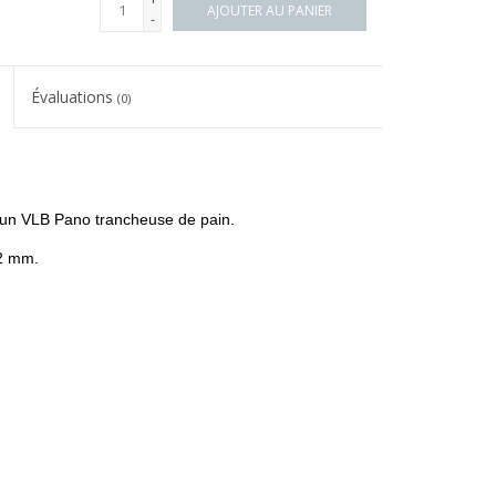
AJOUTER AU PANIER
-
Évaluations
(0)
r un VLB Pano
trancheuse de pain.
22 mm.