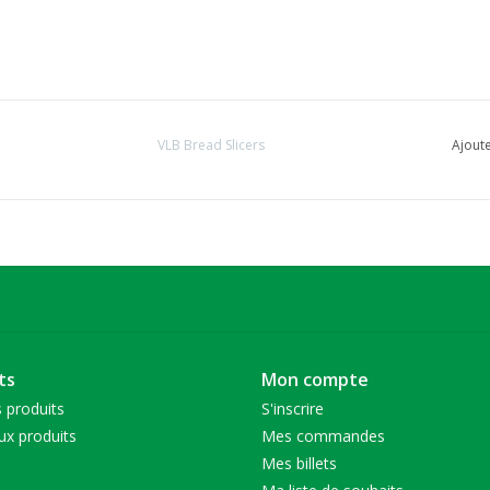
VLB Bread Slicers
Ajoute
ts
Mon compte
 produits
S'inscrire
x produits
Mes commandes
Mes billets