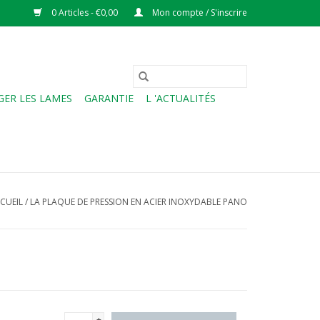
0 Articles - €0,00
Mon compte / S'inscrire
ER LES LAMES
GARANTIE
L 'ACTUALITÉS
CUEIL
/
LA PLAQUE DE PRESSION EN ACIER INOXYDABLE PANO
+