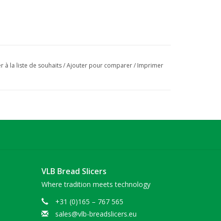
r à la liste de souhaits
/
Ajouter pour comparer
/
Imprimer
VLB Bread Slicers
Where tradition meets technology
+31 (0)165 – 767 565
sales@vlb-breadslicers.eu