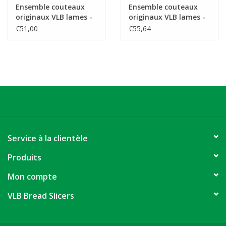
Ensemble couteaux
Ensemble couteaux
originaux VLB lames -
originaux VLB lames -
courtes -258,5 mm
longue - 273 mm
€51,00
€55,64
Service à la clientèle
Produits
Mon compte
VLB Bread Slicers