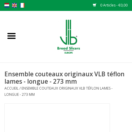
0 Articles - €0,00
Accueil
Trancheuse à pain
Pièces de rechange
Ensemble couteaux originaux VLB téflon
Couteaux originaux VLB lames
lames - longue - 273 mm
ACCUEIL
/
ENSEMBLE COUTEAUX ORIGINAUX VLB TÉFLON LAMES -
LONGUE - 273 MM
Changer les lames
Garantie
L 'ACTUALITÉS