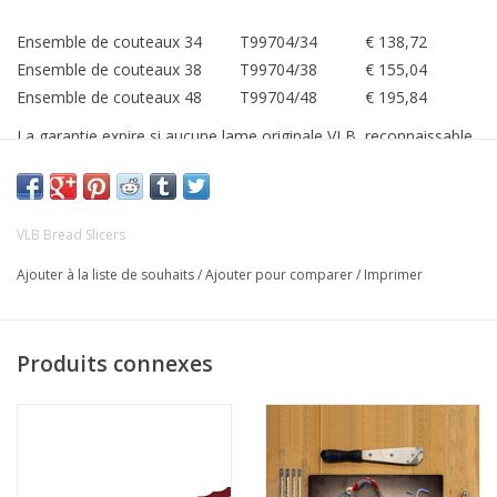
Ensemble de couteaux 34
T99704/34
€ 138,72
Ensemble de couteaux 38
T99704/38
€ 155,04
Ensemble de couteaux 48
T99704/48
€ 195,84
La garantie expire si aucune lame originale VLB, reconnaissable
au logo VLB, et aucune pièce originale VLB ne sont utilisées
VLB Bread Slicers
Ajouter à la liste de souhaits
/
Ajouter pour comparer
/
Imprimer
Produits connexes