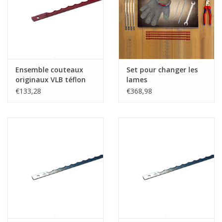
Ensemble couteaux
Set pour changer les
originaux VLB téflon
lames
lames - courtes - 258,5
€133,28
€368,98
mm