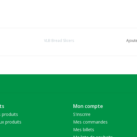
VLB Bread Slicers
Ajoute
ts
Mon compte
 produits
S'inscrire
x produits
Mes commandes
Mes billets