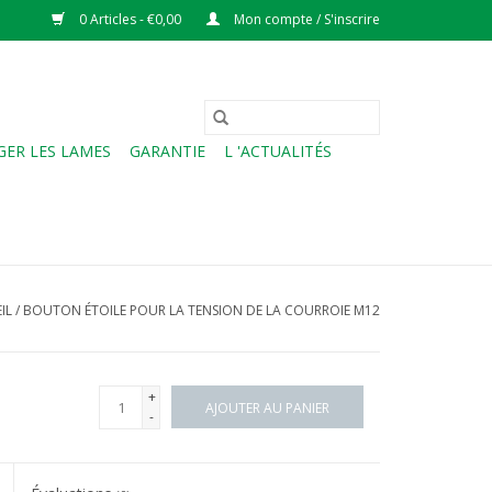
0 Articles - €0,00
Mon compte / S'inscrire
ER LES LAMES
GARANTIE
L 'ACTUALITÉS
IL
/
BOUTON ÉTOILE POUR LA TENSION DE LA COURROIE M12
+
AJOUTER AU PANIER
-