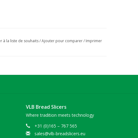
r à la liste de souhaits
/
Ajouter pour comparer
/
Imprimer
VLB Bread Slicers
Where tradition meets technology
+31 (0)165 – 767 565
sales@vlb-breadslicers.eu