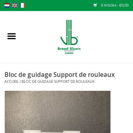
0 Articles - €0,00
Accueil
Trancheuse à pain
Pièces de rechange
Bloc de guidage Support de rouleaux
Couteaux originaux VLB lames
ACCUEIL
/
BLOC DE GUIDAGE SUPPORT DE ROULEAUX
Changer les lames
Garantie
L 'ACTUALITÉS