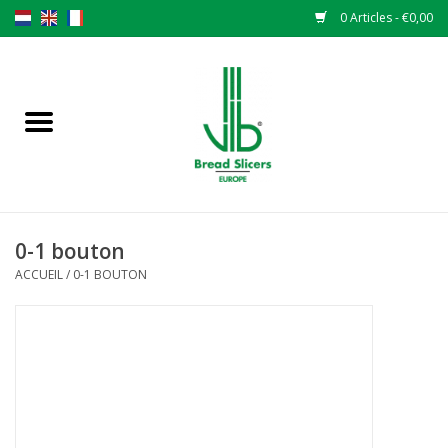
0 Articles - €0,00
Accueil
Trancheuse à pain
Pièces de rechange
0-1 bouton
Couteaux originaux VLB lames
ACCUEIL
/
0-1 BOUTON
Changer les lames
Garantie
L 'ACTUALITÉS